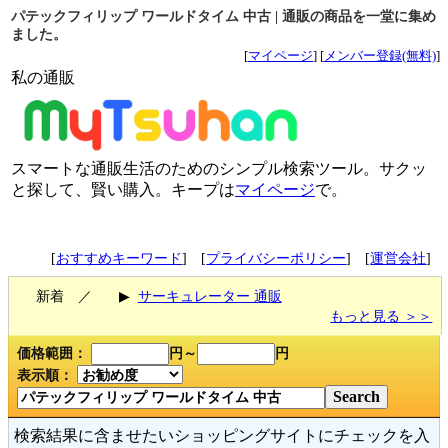
パテックフィリップ ワールドタイム 中古 | 通販の商品を一堂に集め
ました。
[
マイページ
] [
メンバー登録(無料)
]
私の通販
スマートな通販生活のためのシンプル検索ツール。サクッ
と探して、賢い購入。キープは
マイページ
で。
[
おすすめキーワード
] [
プライバシーポリシー
] [
運営会社
]
新着 ／
▶
サーキュレーター 通販
もっと見る ＞＞
価格範囲：
円～
円
表示順：
検索結果に含ませたいショッピングサイトにチェックを入