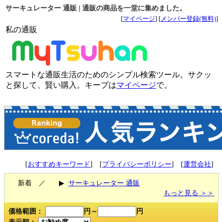
サーキュレーター 通販 | 通販の商品を一堂に集めました。
[
マイページ
] [
メンバー登録(無料)
]
私の通販
スマートな通販生活のためのシンプル検索ツール。サクッ
と探して、賢い購入。キープは
マイページ
で。
[
おすすめキーワード
] [
プライバシーポリシー
] [
運営会社
]
新着 ／
▶
サーキュレーター 通販
もっと見る ＞＞
価格範囲：
円～
円