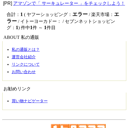
[PR]
アマゾンで「 サーキュレーター 」をチェックしよう！
1
エラー
エ
合計：
( ヤフーショッピング：
/ 楽天市場：
ラー
/ イトーヨーカドー：
/ セブンネットショッピン
1
1
1
グ：
) 件中
件 ～
件目
ABOUT 私の通販
私の通販とは？
運営会社紹介
リンクについて
お問い合わせ
お勧めリンク
買い物ナビゲーター