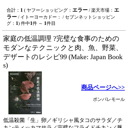
1
エラー
エ
合計：
( ヤフーショッピング：
/ 楽天市場：
ラー
/ イトーヨーカドー：
/ セブンネットショッピン
1
1
1
グ：
) 件中
件 ～
件目
家庭の低温調理 ?完璧な食事のための
モダンなテクニックと肉、魚、野菜、
デザートのレシピ99 (Make: Japan Book
s)
商品ページへ>>
ポンパレモール
低温殺菌「生」卵／ギリシャ風タコのサラダ／チ
キンティッカマサラ／完璧なフライドチキン／豚