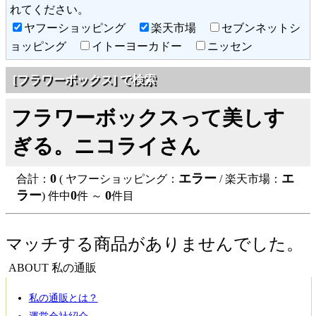
れてください。
ヤフーショッピング
楽天市場
セブンネットシ
ョッピング
イトーヨーカドー
ニッセン
[フラワーボックス] で検索
フラワーボックスって美しす
ぎる。ニコライさん
0
エラー
エ
合計：
( ヤフーショッピング：
/ 楽天市場：
ラー
0
0
) 件中
件 ～
件目
マッチする商品がありませんでした。
ABOUT 私の通販
私の通販とは？