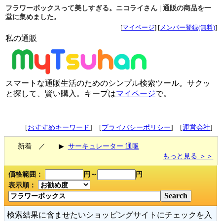
フラワーボックスって美しすぎる。ニコライさん | 通販の商品を一
堂に集めました。
[
マイページ
] [
メンバー登録(無料)
]
私の通販
スマートな通販生活のためのシンプル検索ツール。サクッ
と探して、賢い購入。キープは
マイページ
で。
[
おすすめキーワード
] [
プライバシーポリシー
] [
運営会社
]
新着 ／
▶
サーキュレーター 通販
もっと見る ＞＞
価格範囲：
円～
円
表示順：
検索結果に含ませたいショッピングサイトにチェックを入