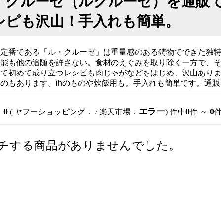
・クルーゼ（ルクルーゼ）を通販
シピも沢山！手入れも簡単。
定番である「ル・クルーゼ」は重量感のある鋳物でできた独特
機能も他の追随を許さない。食材のえぐみを取り除く一方で、
って初めて成り立つレシピも肉じゃがなどをはじめ、沢山あり
のもあります。ihのものや炊飯用も。手入れも簡単です。通
0
エラー
0
0
：
( ヤフーショッピング：
/ 楽天市場：
) 件中
件 ～
チする商品がありませんでした。