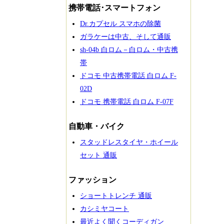
携帯電話･スマートフォン
Dr.カプセル スマホの除菌
ガラケーは中古、そして通販
sh-04b 白ロム－白ロム・中古携
帯
ドコモ 中古携帯電話 白ロム F-
02D
ドコモ 携帯電話 白ロム F-07F
自動車・バイク
スタッドレスタイヤ・ホイール
セット 通販
ファッション
ショートトレンチ 通販
カシミヤコート
最近よく聞くコーディガン