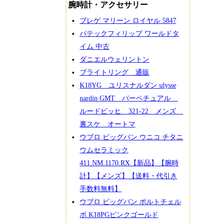
腕時計・アクセサリー
ブレゲ マリーン ロイヤル 5847
パテックフィリップ ワールドタ
イム 中古
ダニエルウェリントン
ブライトリング 通販
K18YG ユリスナルダン ulysse
nardin GMT パーペチュアル
ルードビッヒ 321-22 メンズ
裏スケ オートマ
ウブロ ビッグバン ウニコ チタニ
ウムセラミック
411.NM.1170.RX【新品】【腕時
計】【メンズ】【送料・代引き
手数料無料】
ウブロ ビッグバン ポルトチェル
ボ K18PGピンクゴールド