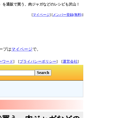
）を通販で買う、肉ジャガなどのレシピも沢山！
[
マイページ
] [
メンバー登録(無料)
]
ープは
マイページ
で。
ーワード
] [
プライバシーポリシー
] [
運営会社
]
ン