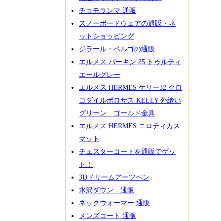
チョモランマ 通販
スノーボードウェアの通販・ネ
ットショッピング
ジラール・ペルゴの通販
エルメス バーキン 25 トゥルティ
エールグレー
エルメス HERMES ケリー32 クロ
コダイルポロサス KELLY 外縫い
グリーン ゴールド金具
エルメス HERMES ニロティカス
マット
チェスターコートを通販でゲッ
ト！
3Dドリームアーツペン
水沢ダウン 通販
ネックウォーマー 通販
メンズコート 通販