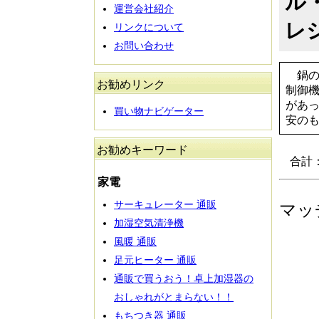
ル
運営会社紹介
レ
リンクについて
お問い合わせ
鍋の
お勧めリンク
制御
があ
買い物ナビゲーター
安のも
お勧めキーワード
合計
家電
サーキュレーター 通販
マッ
加湿空気清浄機
風暖 通販
足元ヒーター 通販
通販で買うおう！卓上加湿器の
おしゃれがとまらない！！
もちつき器 通販