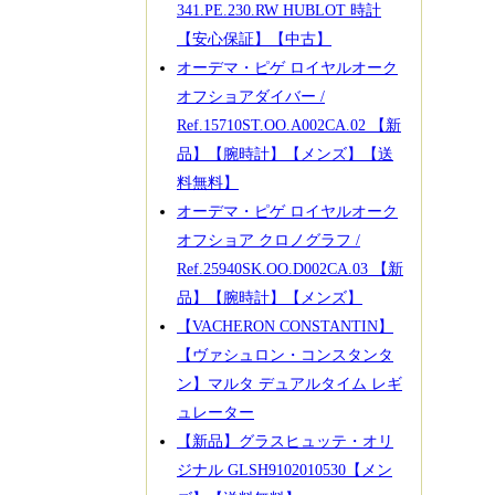
341.PE.230.RW HUBLOT 時計
【安心保証】【中古】
オーデマ・ピゲ ロイヤルオーク
オフショアダイバー /
Ref.15710ST.OO.A002CA.02 【新
品】【腕時計】【メンズ】【送
料無料】
オーデマ・ピゲ ロイヤルオーク
オフショア クロノグラフ /
Ref.25940SK.OO.D002CA.03 【新
品】【腕時計】【メンズ】
【VACHERON CONSTANTIN】
【ヴァシュロン・コンスタンタ
ン】マルタ デュアルタイム レギ
ュレーター
【新品】グラスヒュッテ・オリ
ジナル GLSH9102010530【メン